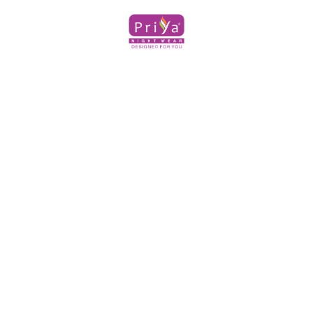
e
t
g
b
a
l
o
g
e
o
r
k
a
m